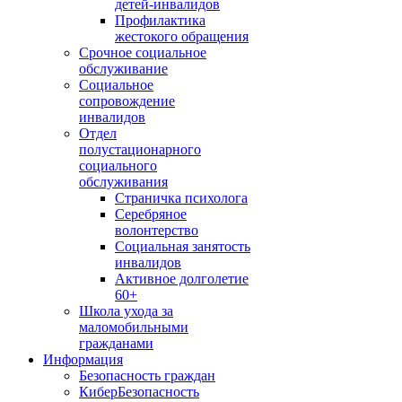
детей-инвалидов
Профилактика
жестокого обращения
Срочное социальное
обслуживание
Социальное
сопровождение
инвалидов
Отдел
полустационарного
социального
обслуживания
Страничка психолога
Серебряное
волонтерство
Социальная занятость
инвалидов
Активное долголетие
60+
Школа ухода за
маломобильными
гражданами
Информация
Безопасность граждан
КиберБезопасность