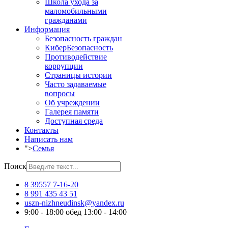
Школа ухода за
маломобильными
гражданами
Информация
Безопасность граждан
КиберБезопасность
Противодействие
коррупции
Страницы истории
Часто задаваемые
вопросы
Об учреждении
Галерея памяти
Доступная среда
Контакты
Написать нам
">
Семья
Поиск
8 39557 7-16-20
8 991 435 43 51
uszn-nizhneudinsk@yandex.ru
9:00 - 18:00 обед 13:00 - 14:00