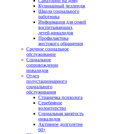
Санаторий на дому
Кулинарный челлендж
Школа социального
работника
Информация для семей
воспитывающих
детей-инвалидов
Профилактика
жестокого обращения
Срочное социальное
обслуживание
Социальное
сопровождение
инвалидов
Отдел
полустационарного
социального
обслуживания
Страничка психолога
Серебряное
волонтерство
Социальная занятость
инвалидов
Активное долголетие
60+