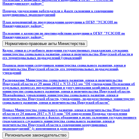
Нижнеудинскому району"
Порядок уведомления работодателя о факте склонения к совершению
коррупционных правонарушений
План мероприятий по предупреждению коррупции в ОГБУ "УСЗСОН по
Нижнеудинскому району"
Положение о комиссии по противодействию коррупции в ОГБУ "УСЗСОН по
Нижнеудинскому району"
Нормативно-правовые акты Министерства
Кодекс этики и служебного поведения государственных гражданских служащих
министерства социального развития, опеки и попечительства Иркутской области и
его территориальных подразделений (управлений)
Правила поведения сотрудников министерства социального развития, опеки и
попечительства Иркутской области, его территориальных подразделений,
учреждений
Распоряжение Министерства социального развития, опеки и попечительства
Иркутской области от 29 июня 2022 г. N 53-212-мр "Об утверждении Положения об
отдельных вопросах предотвращения и урегулирования конфликта интересов в
министерстве социального развития, опеки и попечительства Иркутской области,
Межрайонных управлениях министерства социального развития, опеки и
попечительства Иркутской области, учреждениях, подведомственных министерству
социального развития, опеки и попечительства Иркутской области"
Приказ Министерства социального развития, опеки и попечительства Иркутской
области от 24 января 2017 г. N 13-мпр "Об определении Порядка уведомления
представителя нанимателя о фактах обращения в целях склонения государственного
гражданского служащего министерства социального развития, опеки и
попечительства Иркутской области к совершению коррупционных
правонарушений" (с изменениями и дополнениями)
Региональное законодательство