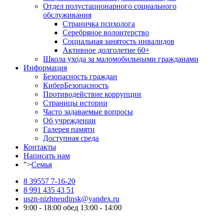
Отдел полустационарного социального
обслуживания
Страничка психолога
Серебряное волонтерство
Социальная занятость инвалидов
Активное долголетие 60+
Школа ухода за маломобильными гражданами
Информация
Безопасность граждан
КиберБезопасность
Противодействие коррупции
Страницы истории
Часто задаваемые вопросы
Об учреждении
Галерея памяти
Доступная среда
Контакты
Написать нам
">
Семья
8 39557 7-16-20
8 991 435 43 51
uszn-nizhneudinsk@yandex.ru
9:00 - 18:00 обед 13:00 - 14:00