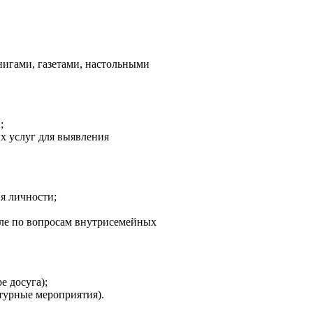
нигами, газетами, настольными
;
х услуг для выявления
я личности;
сле по вопросам внутрисемейных
е досуга);
ьтурные мероприятия).