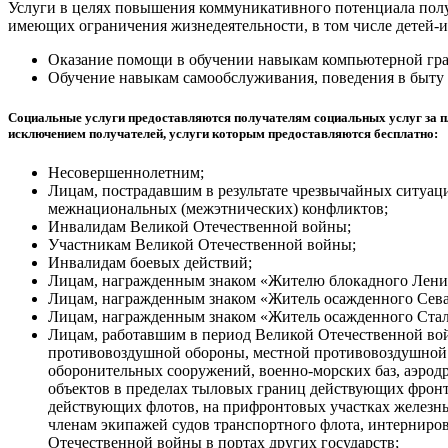
Услуги в целях повышения коммуникативного потенциала полу
имеющих ограничения жизнедеятельности, в том числе детей-
Оказание помощи в обучении навыкам компьютерной гра
Обучение навыкам самообслуживания, поведения в быту 
Социальные услуги предоставляются получателям социальных услуг за пл
исключением получателей, услуги которым предоставляются бесплатно:
Несовершеннолетним;
Лицам, пострадавшим в результате чрезвычайных ситуа
межнациональных (межэтнических) конфликтов;
Инвалидам Великой Отечественной войны;
Участникам Великой Отечественной войны;
Инвалидам боевых действий;
Лицам, награжденным знаком «Жителю блокадного Лени
Лицам, награжденным знаком «Житель осажденного Сева
Лицам, награжденным знаком «Житель осажденного Стал
Лицам, работавшим в период Великой Отечественной во
противовоздушной обороны, местной противовоздушной 
оборонительных сооружений, военно-морских баз, аэрод
объектов в пределах тыловых границ действующих фрон
действующих флотов, на прифронтовых участках железны
членам экипажей судов транспортного флота, интерниро
Отечественной войны в портах других государств;