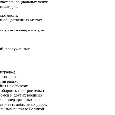
чателей социальных услуг,
инвалидов:
мотности;
и общественных местах.
ату или частичную плату, за
ций, вооруженных
нграда»;
стополя»;
инграда»;
йны на объектах
обороны, на строительстве
ромов и других военных
тов, операционных зон
х и автомобильных дорог,
ванным в начале Великой