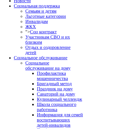
Новости
Социальная поддержка
Семьям и детям
Льготные категории
Инвалидам
ЖКХ
">
Соц контракт
Участникам СВО и их
близким
Отдых и оздоровление
детей
Социальное обслуживание
Социальное
обслуживание на дому
Профилактика
мошенничества
Бригадный метод
Праздник на дому
Санаторий на дому
Кулинарный челлендж
Школа социального
работника
Информация для семей
воспитывающих
детей-инвалидов