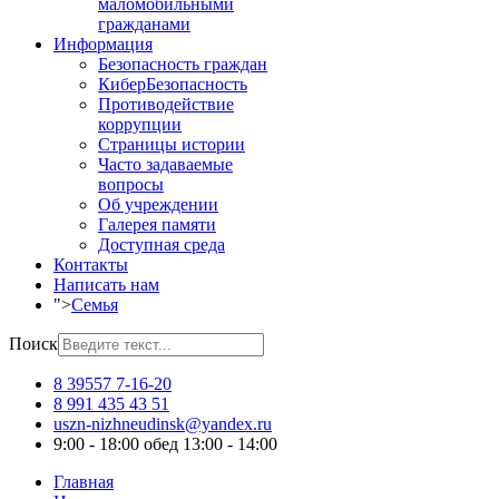
маломобильными
гражданами
Информация
Безопасность граждан
КиберБезопасность
Противодействие
коррупции
Страницы истории
Часто задаваемые
вопросы
Об учреждении
Галерея памяти
Доступная среда
Контакты
Написать нам
">
Семья
Поиск
8 39557 7-16-20
8 991 435 43 51
uszn-nizhneudinsk@yandex.ru
9:00 - 18:00 обед 13:00 - 14:00
Главная