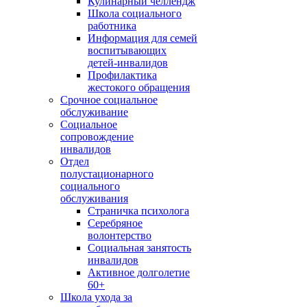
Кулинарный челлендж
Школа социального
работника
Информация для семей
воспитывающих
детей-инвалидов
Профилактика
жестокого обращения
Срочное социальное
обслуживание
Социальное
сопровождение
инвалидов
Отдел
полустационарного
социального
обслуживания
Страничка психолога
Серебряное
волонтерство
Социальная занятость
инвалидов
Активное долголетие
60+
Школа ухода за