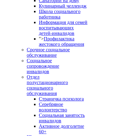
Санаторий на дому
Кулинарный челлендж
Школа социального
работника
Информация для семей
воспитывающих
детей-инвалидов
">
Профилактика
жестокого обращения
Срочное социальное
обслуживание
Социальное
сопровождение
инвалидов
Отдел
полустационарного
социального
обслуживания
Страничка психолога
Серебряное
волонтерство
Социальная занятость
инвалидов
Активное долголетие
60+