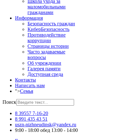
Школа ухода за
маломобильными
гражданами
Информация
Безопасность граждан
КиберБезопасность
Противодействие
коррупции
Страницы истории
Часто задаваемые
вопросы
Об учреждении
Галерея памяти
Доступная среда
Контакты
Написать нам
">
Семья
Поиск
8 39557 7-16-20
8 991 435 43 51
uszn-nizhneudinsk@yandex.ru
9:00 - 18:00 обед 13:00 - 14:00