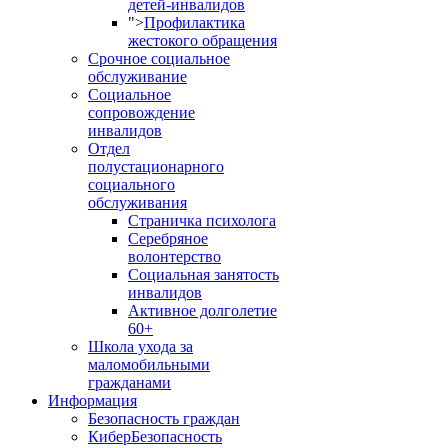
детей-инвалидов
">
Профилактика
жестокого обращения
Срочное социальное
обслуживание
Социальное
сопровождение
инвалидов
Отдел
полустационарного
социального
обслуживания
Страничка психолога
Серебряное
волонтерство
Социальная занятость
инвалидов
Активное долголетие
60+
Школа ухода за
маломобильными
гражданами
Информация
Безопасность граждан
КиберБезопасность