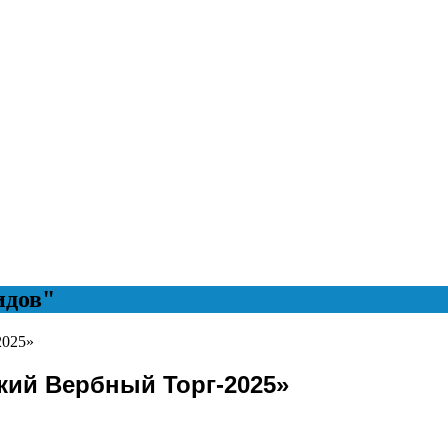
идов"
кий Вербный Торг-2025»