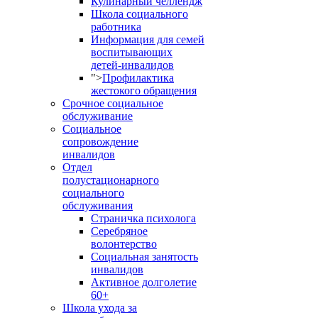
Кулинарный челлендж
Школа социального
работника
Информация для семей
воспитывающих
детей-инвалидов
">
Профилактика
жестокого обращения
Срочное социальное
обслуживание
Социальное
сопровождение
инвалидов
Отдел
полустационарного
социального
обслуживания
Страничка психолога
Серебряное
волонтерство
Социальная занятость
инвалидов
Активное долголетие
60+
Школа ухода за