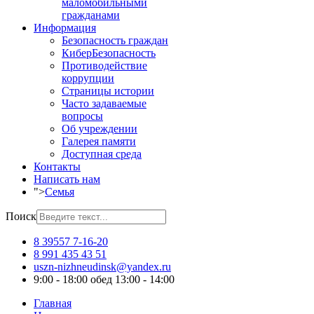
маломобильными
гражданами
Информация
Безопасность граждан
КиберБезопасность
Противодействие
коррупции
Страницы истории
Часто задаваемые
вопросы
Об учреждении
Галерея памяти
Доступная среда
Контакты
Написать нам
">
Семья
Поиск
8 39557 7-16-20
8 991 435 43 51
uszn-nizhneudinsk@yandex.ru
9:00 - 18:00 обед 13:00 - 14:00
Главная