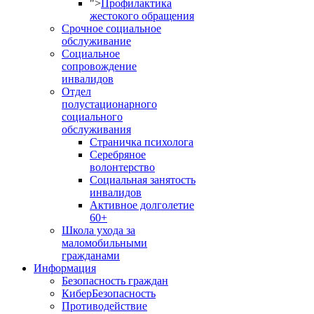
">
Профилактика
жестокого обращения
Срочное социальное
обслуживание
Социальное
сопровождение
инвалидов
Отдел
полустационарного
социального
обслуживания
Страничка психолога
Серебряное
волонтерство
Социальная занятость
инвалидов
Активное долголетие
60+
Школа ухода за
маломобильными
гражданами
Информация
Безопасность граждан
КиберБезопасность
Противодействие