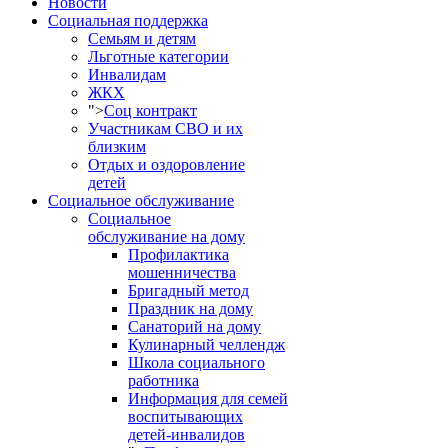
Новости
Социальная поддержка
Семьям и детям
Льготные категории
Инвалидам
ЖКХ
">
Соц контракт
Участникам СВО и их
близким
Отдых и оздоровление
детей
Социальное обслуживание
Социальное
обслуживание на дому
Профилактика
мошенничества
Бригадный метод
Праздник на дому
Санаторий на дому
Кулинарный челлендж
Школа социального
работника
Информация для семей
воспитывающих
детей-инвалидов