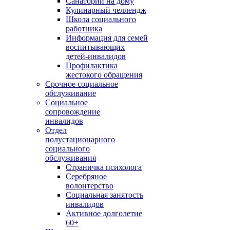
Санаторий на дому
Кулинарный челлендж
Школа социального
работника
Информация для семей
воспитывающих
детей-инвалидов
Профилактика
жестокого обращения
Срочное социальное
обслуживание
Социальное
сопровождение
инвалидов
Отдел
полустационарного
социального
обслуживания
Страничка психолога
Серебряное
волонтерство
Социальная занятость
инвалидов
Активное долголетие
60+