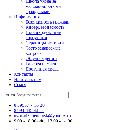
Школа ухода за
маломобильными
гражданами
Информация
Безопасность граждан
КиберБезопасность
Противодействие
коррупции
Страницы истории
Часто задаваемые
вопросы
Об учреждении
Галерея памяти
Доступная среда
Контакты
Написать нам
Семья
Поиск
8 39557 7-16-20
8 991 435 43 51
uszn-nizhneudinsk@yandex.ru
9:00 - 18:00 обед 13:00 - 14:00