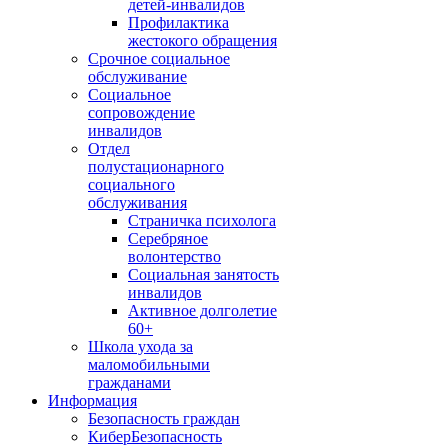
детей-инвалидов
Профилактика
жестокого обращения
Срочное социальное
обслуживание
Социальное
сопровождение
инвалидов
Отдел
полустационарного
социального
обслуживания
Страничка психолога
Серебряное
волонтерство
Социальная занятость
инвалидов
Активное долголетие
60+
Школа ухода за
маломобильными
гражданами
Информация
Безопасность граждан
КиберБезопасность