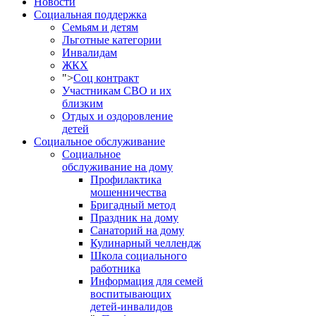
Новости
Социальная поддержка
Семьям и детям
Льготные категории
Инвалидам
ЖКХ
">
Соц контракт
Участникам СВО и их
близким
Отдых и оздоровление
детей
Социальное обслуживание
Социальное
обслуживание на дому
Профилактика
мошенничества
Бригадный метод
Праздник на дому
Санаторий на дому
Кулинарный челлендж
Школа социального
работника
Информация для семей
воспитывающих
детей-инвалидов