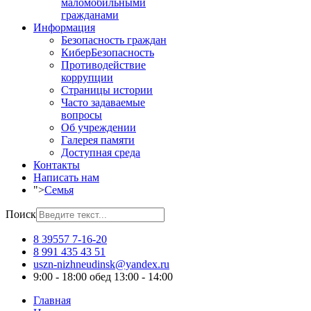
маломобильными
гражданами
Информация
Безопасность граждан
КиберБезопасность
Противодействие
коррупции
Страницы истории
Часто задаваемые
вопросы
Об учреждении
Галерея памяти
Доступная среда
Контакты
Написать нам
">
Семья
Поиск
8 39557 7-16-20
8 991 435 43 51
uszn-nizhneudinsk@yandex.ru
9:00 - 18:00 обед 13:00 - 14:00
Главная