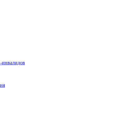
-инвалидов
ния