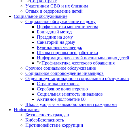
">
Соц контракт
Участникам СВО и их близким
Отдых и оздоровление детей
Социальное обслуживание
Социальное обслуживание на дому
Профилактика мошенничества
Бригадный метод
Праздник на дому
Санаторий на дому
Кулинарный челлендж
Школа социального работника
Информация для семей воспитывающих детей
">
Профилактика жестокого обращения
Срочное социальное обслуживание
Социальное сопровождение инвалидов
Отдел полустационарного социального обслужива
Страничка психолога
Серебряное волонтерство
Социальная занятость инвалидов
Активное долголетие 60+
Школа ухода за маломобильными гражданами
Информация
Безопасность граждан
КиберБезопасность
Противодействие коррупции