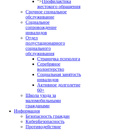
">
Профилактика
жестокого обращения
Срочное социальное
обслуживание
Социальное
сопровождение
инвалидов
Отдел
полустационарного
социального
обслуживания
Страничка психолога
Серебряное
волонтерство
Социальная занятость
инвалидов
Активное долголетие
60+
Школа ухода за
маломобильными
гражданами
Информация
Безопасность граждан
КиберБезопасность
Противодействие