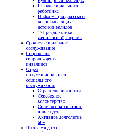
Кулинарный челлендж
Школа социального
работника
Информация для семей
воспитывающих
детей-инвалидов
">
Профилактика
жестокого обращения
Срочное социальное
обслуживание
Социальное
сопровождение
инвалидов
Отдел
полустационарного
социального
обслуживания
Страничка психолога
Серебряное
волонтерство
Социальная занятость
инвалидов
Активное долголетие
60+
Школа ухода за