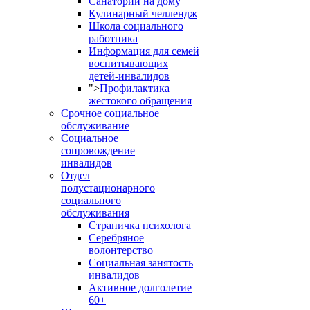
Санаторий на дому
Кулинарный челлендж
Школа социального
работника
Информация для семей
воспитывающих
детей-инвалидов
">
Профилактика
жестокого обращения
Срочное социальное
обслуживание
Социальное
сопровождение
инвалидов
Отдел
полустационарного
социального
обслуживания
Страничка психолога
Серебряное
волонтерство
Социальная занятость
инвалидов
Активное долголетие
60+