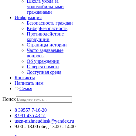
Школа ухода за
маломобильными
гражданами
Информация
Безопасность граждан
КиберБезопасность
Противодействие
коррупции
Страницы истории
Часто задаваемые
вопросы
Об учреждении
Галерея памяти
Доступная среда
Контакты
Написать нам
">
Семья
Поиск
8 39557 7-16-20
8 991 435 43 51
uszn-nizhneudinsk@yandex.ru
9:00 - 18:00 обед 13:00 - 14:00