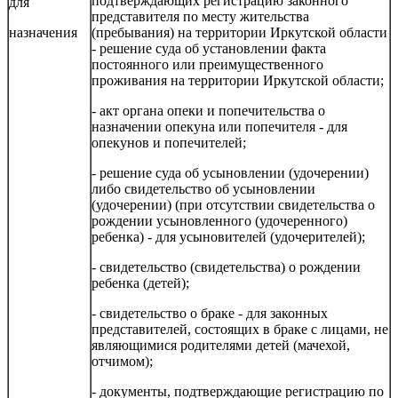
подтверждающих регистрацию законного
для
представителя по месту жительства
назначения
(пребывания) на территории Иркутской области
- решение суда об установлении факта
постоянного или преимущественного
проживания на территории Иркутской области;
- акт органа опеки и попечительства о
назначении опекуна или попечителя - для
опекунов и попечителей;
- решение суда об усыновлении (удочерении)
либо свидетельство об усыновлении
(удочерении) (при отсутствии свидетельства о
рождении усыновленного (удочеренного)
ребенка) - для усыновителей (удочерителей);
- свидетельство (свидетельства) о рождении
ребенка (детей);
- свидетельство о браке - для законных
представителей, состоящих в браке с лицами, не
являющимися родителями детей (мачехой,
отчимом);
- документы, подтверждающие регистрацию по