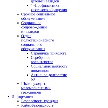
детей-инвалидов
">
Профилактика
жестокого обращения
Срочное социальное
обслуживание
Социальное
сопровождение
инвалидов
Отдел
полустационарного
социального
обслуживания
Страничка психолога
Серебряное
волонтерство
Социальная занятость
инвалидов
Активное долголетие
60+
Школа ухода за
маломобильными
гражданами
Информация
Безопасность граждан
КиберБезопасность