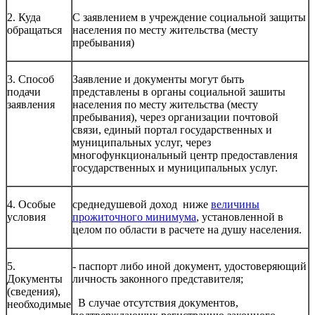
2. Куда
С заявлением в учреждение социальной защиты
обращаться
населения по месту жительства (месту
пребывания)
3. Способ
Заявление и документы могут быть
подачи
представлены в органы социальной зашиты
заявления
населения по месту жительства (месту
пребывания), через организации почтовой
связи, единый портал государственных и
муниципальных услуг, через
многофункциональный центр предоставления
государственных и муниципальных услуг.
4. Особые
среднедушевой доход ниже
величины
условия
прожиточного минимума
, установленной в
целом по области в расчете на душу населения.
5.
- паспорт либо иной документ, удостоверяющий
Документы
личность законного представителя;
(сведения),
В случае отсутствия документов,
необходимые