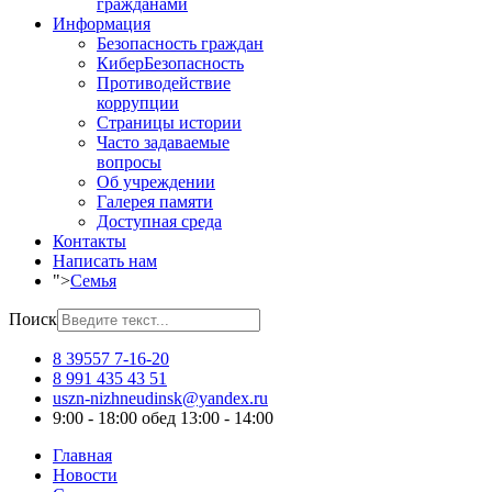
гражданами
Информация
Безопасность граждан
КиберБезопасность
Противодействие
коррупции
Страницы истории
Часто задаваемые
вопросы
Об учреждении
Галерея памяти
Доступная среда
Контакты
Написать нам
">
Семья
Поиск
8 39557 7-16-20
8 991 435 43 51
uszn-nizhneudinsk@yandex.ru
9:00 - 18:00 обед 13:00 - 14:00
Главная
Новости