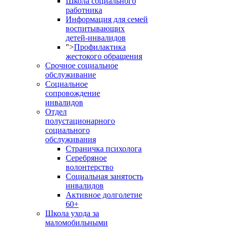
Школа социального
работника
Информация для семей
воспитывающих
детей-инвалидов
">
Профилактика
жестокого обращения
Срочное социальное
обслуживание
Социальное
сопровождение
инвалидов
Отдел
полустационарного
социального
обслуживания
Страничка психолога
Серебряное
волонтерство
Социальная занятость
инвалидов
Активное долголетие
60+
Школа ухода за
маломобильными