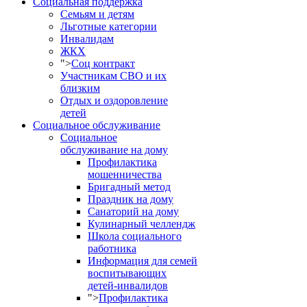
Социальная поддержка
Семьям и детям
Льготные категории
Инвалидам
ЖКХ
">
Соц контракт
Участникам СВО и их
близким
Отдых и оздоровление
детей
Социальное обслуживание
Социальное
обслуживание на дому
Профилактика
мошенничества
Бригадный метод
Праздник на дому
Санаторий на дому
Кулинарный челлендж
Школа социального
работника
Информация для семей
воспитывающих
детей-инвалидов
">
Профилактика