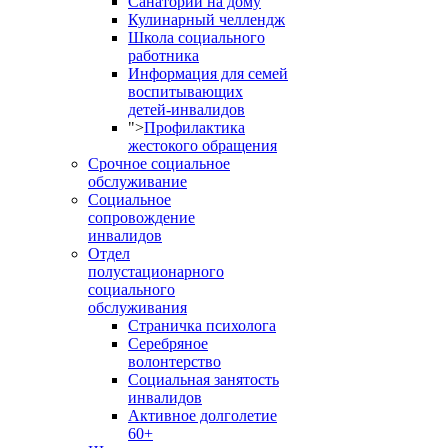
Санаторий на дому
Кулинарный челлендж
Школа социального
работника
Информация для семей
воспитывающих
детей-инвалидов
">
Профилактика
жестокого обращения
Срочное социальное
обслуживание
Социальное
сопровождение
инвалидов
Отдел
полустационарного
социального
обслуживания
Страничка психолога
Серебряное
волонтерство
Социальная занятость
инвалидов
Активное долголетие
60+