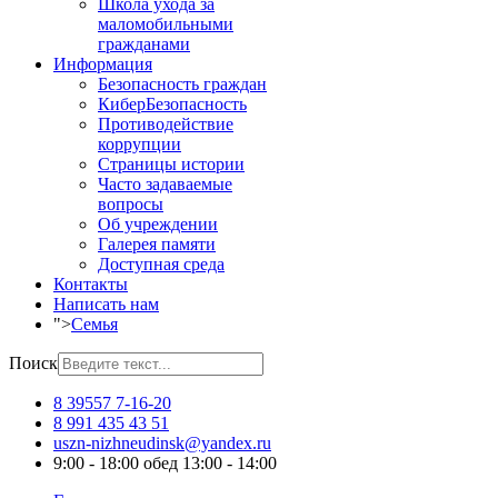
Школа ухода за
маломобильными
гражданами
Информация
Безопасность граждан
КиберБезопасность
Противодействие
коррупции
Страницы истории
Часто задаваемые
вопросы
Об учреждении
Галерея памяти
Доступная среда
Контакты
Написать нам
">
Семья
Поиск
8 39557 7-16-20
8 991 435 43 51
uszn-nizhneudinsk@yandex.ru
9:00 - 18:00 обед 13:00 - 14:00