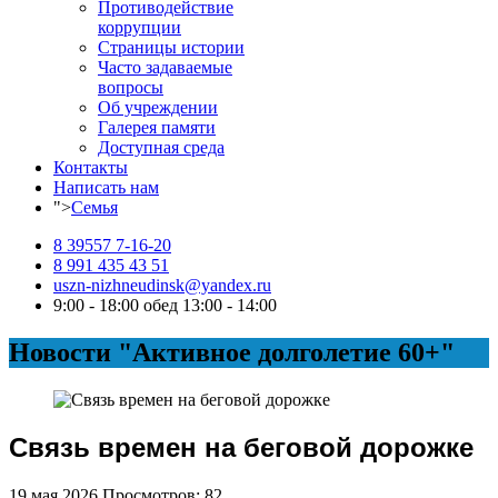
Противодействие
коррупции
Страницы истории
Часто задаваемые
вопросы
Об учреждении
Галерея памяти
Доступная среда
Контакты
Написать нам
">
Семья
8 39557 7-16-20
8 991 435 43 51
uszn-nizhneudinsk@yandex.ru
9:00 - 18:00 обед 13:00 - 14:00
Новости "Активное долголетие 60+"
Связь времен на беговой дорожке
19 мая 2026
Просмотров: 82