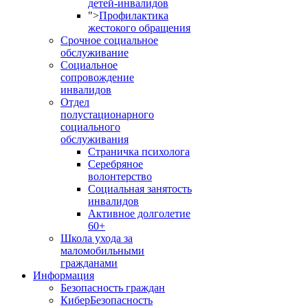
детей-инвалидов
">
Профилактика
жестокого обращения
Срочное социальное
обслуживание
Социальное
сопровождение
инвалидов
Отдел
полустационарного
социального
обслуживания
Страничка психолога
Серебряное
волонтерство
Социальная занятость
инвалидов
Активное долголетие
60+
Школа ухода за
маломобильными
гражданами
Информация
Безопасность граждан
КиберБезопасность