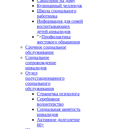
Санаторий на дому
Кулинарный челлендж
Школа социального
работника
Информация для семей
воспитывающих
детей-инвалидов
">
Профилактика
жестокого обращения
Срочное социальное
обслуживание
Социальное
сопровождение
инвалидов
Отдел
полустационарного
социального
обслуживания
Страничка психолога
Серебряное
волонтерство
Социальная занятость
инвалидов
Активное долголетие
60+