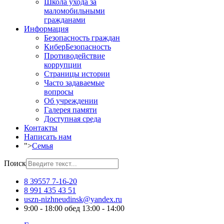
Школа ухода за
маломобильными
гражданами
Информация
Безопасность граждан
КиберБезопасность
Противодействие
коррупции
Страницы истории
Часто задаваемые
вопросы
Об учреждении
Галерея памяти
Доступная среда
Контакты
Написать нам
">
Семья
Поиск
8 39557 7-16-20
8 991 435 43 51
uszn-nizhneudinsk@yandex.ru
9:00 - 18:00 обед 13:00 - 14:00