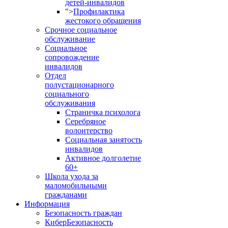
детей-инвалидов
">
Профилактика
жестокого обращения
Срочное социальное
обслуживание
Социальное
сопровождение
инвалидов
Отдел
полустационарного
социального
обслуживания
Страничка психолога
Серебряное
волонтерство
Социальная занятость
инвалидов
Активное долголетие
60+
Школа ухода за
маломобильными
гражданами
Информация
Безопасность граждан
КиберБезопасность