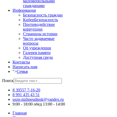
маломобильными
гражданами
Информация
Безопасность граждан
КиберБезопасность
Противодействие
коррупции
Страницы истории
Часто задаваемые
вопросы
Об учреждении
Галерея памяти
Доступная среда
Контакты
Написать нам
">
Семья
Поиск
8 39557 7-16-20
8 991 435 43 51
uszn-nizhneudinsk@yandex.ru
9:00 - 18:00 обед 13:00 - 14:00
Главная