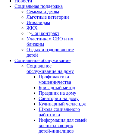
Новости
Социальная поддержка
Семьям и детям
Льготные категории
Инвалидам
ЖКХ
">
Соц контракт
Участникам СВО и их
близким
Отдых и оздоровление
детей
Социальное обслуживание
Социальное
обслуживание на дому
Профилактика
мошенничества
Бригадный метод
Праздник на дому
Санаторий на дому
Кулинарный челлендж
Школа социального
работника
Информация для семей
воспитывающих
детей-инвалидов