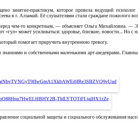
ено занятие-практикум, которое провела ведущий психолог
а в г. Алзамай. Её слушателями стали граждане пожилого воз
перед чем-то конкретным, — объясняет Ольга Михайловна. — Эт
от «гул» может усиливаться: здоровье, близкие, новости... Но с
 который помогает приручить внутреннюю тревогу.
и знаниями и собственными маленькими арт-шедеврами. Главный
правление социальной защиты и социального обслуживания нас