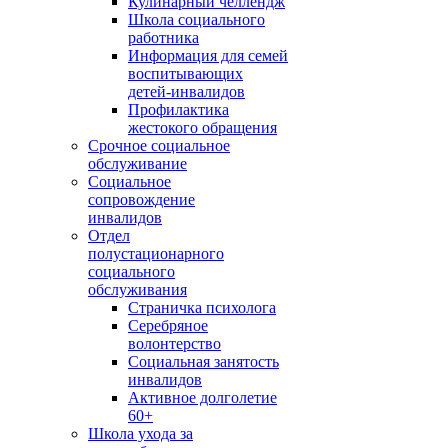
Кулинарный челлендж
Школа социального
работника
Информация для семей
воспитывающих
детей-инвалидов
Профилактика
жестокого обращения
Срочное социальное
обслуживание
Социальное
сопровождение
инвалидов
Отдел
полустационарного
социального
обслуживания
Страничка психолога
Серебряное
волонтерство
Социальная занятость
инвалидов
Активное долголетие
60+
Школа ухода за