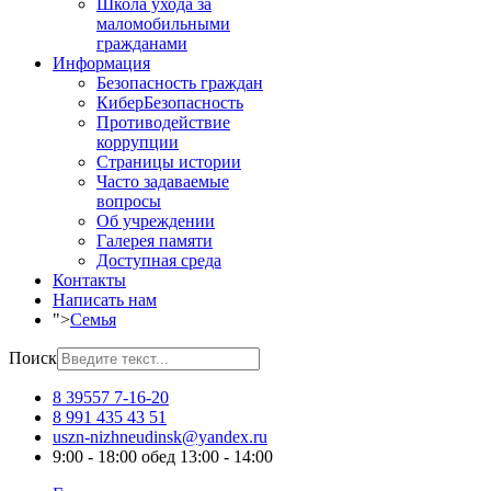
Школа ухода за
маломобильными
гражданами
Информация
Безопасность граждан
КиберБезопасность
Противодействие
коррупции
Страницы истории
Часто задаваемые
вопросы
Об учреждении
Галерея памяти
Доступная среда
Контакты
Написать нам
">
Семья
Поиск
8 39557 7-16-20
8 991 435 43 51
uszn-nizhneudinsk@yandex.ru
9:00 - 18:00 обед 13:00 - 14:00