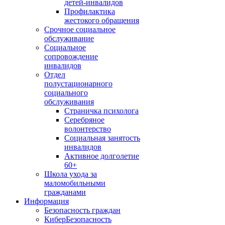
детей-инвалидов
Профилактика
жестокого обращения
Срочное социальное
обслуживание
Социальное
сопровождение
инвалидов
Отдел
полустационарного
социального
обслуживания
Страничка психолога
Серебряное
волонтерство
Социальная занятость
инвалидов
Активное долголетие
60+
Школа ухода за
маломобильными
гражданами
Информация
Безопасность граждан
КиберБезопасность