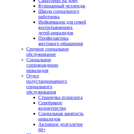
Санаторий на дому
Кулинарный челлендж
Школа социального
работника
Информация для семей
воспитывающих
детей-инвалидов
Профилактика
жестокого обращения
Срочное социальное
обслуживание
Социальное
сопровождение
инвалидов
Отдел
полустационарного
социального
обслуживания
Страничка психолога
Серебряное
волонтерство
Социальная занятость
инвалидов
Активное долголетие
60+