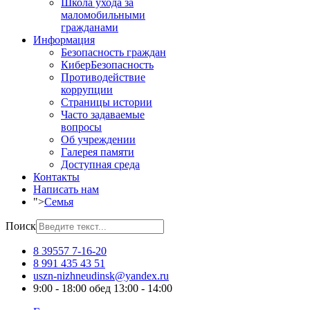
Школа ухода за
маломобильными
гражданами
Информация
Безопасность граждан
КиберБезопасность
Противодействие
коррупции
Страницы истории
Часто задаваемые
вопросы
Об учреждении
Галерея памяти
Доступная среда
Контакты
Написать нам
">
Семья
Поиск
8 39557 7-16-20
8 991 435 43 51
uszn-nizhneudinsk@yandex.ru
9:00 - 18:00 обед 13:00 - 14:00