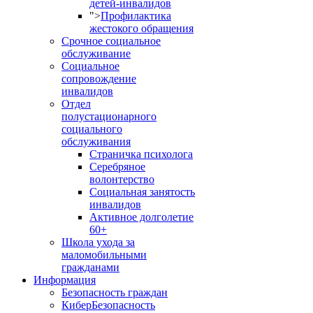
детей-инвалидов
">
Профилактика
жестокого обращения
Срочное социальное
обслуживание
Социальное
сопровождение
инвалидов
Отдел
полустационарного
социального
обслуживания
Страничка психолога
Серебряное
волонтерство
Социальная занятость
инвалидов
Активное долголетие
60+
Школа ухода за
маломобильными
гражданами
Информация
Безопасность граждан
КиберБезопасность