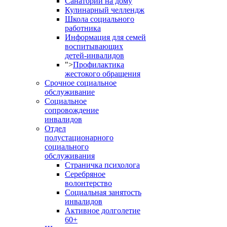
Санаторий на дому
Кулинарный челлендж
Школа социального
работника
Информация для семей
воспитывающих
детей-инвалидов
">
Профилактика
жестокого обращения
Срочное социальное
обслуживание
Социальное
сопровождение
инвалидов
Отдел
полустационарного
социального
обслуживания
Страничка психолога
Серебряное
волонтерство
Социальная занятость
инвалидов
Активное долголетие
60+