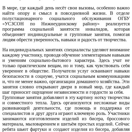
В мире, где каждый день несёт свои вызовы, особенно важно
найти опору и смысл в повседневной жизни. В отделе
полустационарного социального обслуживания ОГБУ
«УСЗСОН по Нижнеудинскому району» реализуется
программа социальной занятости инвалидов, которая
объединяет индивидуальные и групповые занятия, помогая
людям обрести уверенность, навыки и радость от творчества.
На индивидуальных занятиях специалисты уделяют внимание
каждому участнику, проводя обучение элементарным навыкам
и умениям социально-бытового характера. Здесь учат не
только практическим вещам, но и тому, как чувствовать себя
увереннее в обществе. Получатели услуг осваивают навыки
безопасности в социуме, учатся социальным коммуникациям
и, что не менее важно, организации домашнего хозяйства. Эти
занятия словно открывают двери в новый мир, где каждый
шаг приносит ощущение независимости и гордости за себя.
Групповые занятия добавляют в эту картину нотку творчества
и совместного тепла. Здесь организуются несложные виды
развивающей деятельности, где помощь и поддержка от
специалистов и друг друга играют ключевую роль. Участники
занимаются изготовлением изделий из бисера, броссового
материала, мыловарением и шитьём простых изделий. Сейчас
ребята шьют фартуки и создают изделия из бисера, добавляя