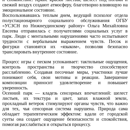
свежий воздух создают атмосферу, благотворно влияющую на
эмоциональное состояние.
Воспользовавшись теплым днем, ведущий психолог отдела
полустационарного социального обслуживания ОГБУ
«УСЗСН по Нижнеудинскому району» Ольга Михайловна
Евсеева отправилась с получателями социальных услуг в
парк. Люди с ментальными нарушениями часто испытывают
трудности с вербальным выражением чувств. Песок и
фигурки становятся их «языком», позволяя безопасно
транслировать внутреннее состояние.
Процесс игры с песком успокаивает: тактильные ощущения,
контроль пространства и творчество способствуют
расслаблению. Создавая песочные миры, участники лучше
понимают себя, свои мотивы и реакции. Завершение
композиции приносит удовлетворение и повышает
уверенность.
Осенний парк — кладезь сенсорных впечатлений: шелест
листьев, их текстура и цвет, запах влажной земли,
прохладный ветерок стимулируют органы чувств, что важно
для тех, чья сенсорная система нарушена. Природа сама
обладает терапевтическим эффектом: вдали от городской
суеты она создает ощущение безопасности и спокойствия,
помогая расслабиться и открыться процессу.