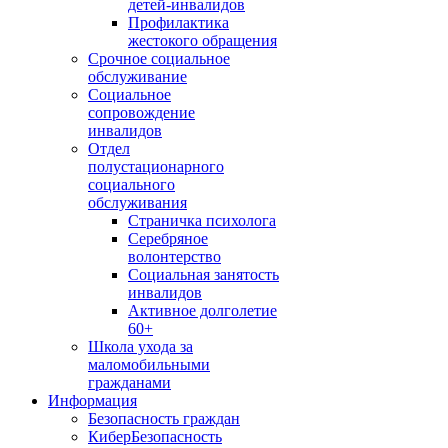
детей-инвалидов
Профилактика
жестокого обращения
Срочное социальное
обслуживание
Социальное
сопровождение
инвалидов
Отдел
полустационарного
социального
обслуживания
Страничка психолога
Серебряное
волонтерство
Социальная занятость
инвалидов
Активное долголетие
60+
Школа ухода за
маломобильными
гражданами
Информация
Безопасность граждан
КиберБезопасность