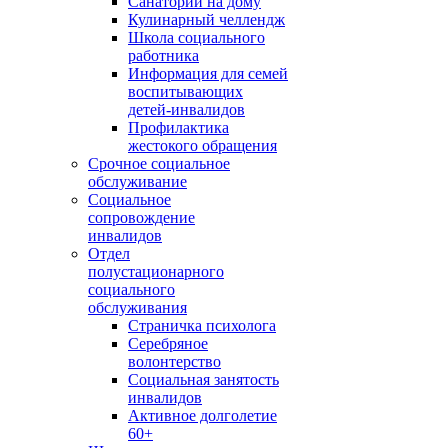
Санаторий на дому
Кулинарный челлендж
Школа социального
работника
Информация для семей
воспитывающих
детей-инвалидов
Профилактика
жестокого обращения
Срочное социальное
обслуживание
Социальное
сопровождение
инвалидов
Отдел
полустационарного
социального
обслуживания
Страничка психолога
Серебряное
волонтерство
Социальная занятость
инвалидов
Активное долголетие
60+