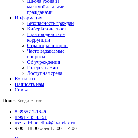
Школа ухода за
маломобильными
гражданами
Информация
Безопасность граждан
КиберБезопасность
Противодействие
коррупции
Страницы истории
Часто задаваемые
вопросы
Об учреждении
Галерея памяти
Доступная среда
Контакты
Написать нам
Семья
Поиск
8 39557 7-16-20
8 991 435 43 51
uszn-nizhneudinsk@yandex.ru
9:00 - 18:00 обед 13:00 - 14:00